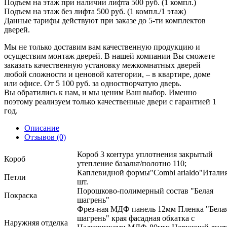
Подъем на этаж при наличии лифта 500 руб. (1 компл.)
Подъем на этаж без лифта 500 руб. (1 компл./1 этаж)
Данные тарифы действуют при заказе до 5-ти комплектов
дверей.
Мы не только доставим вам качественную продукцию и
осуществим монтаж дверей. В нашей компании Вы сможете
заказать качественную установку межкомнатных дверей
любой сложности и ценовой категории, – в квартире, доме
или офисе. От 5 100 руб. за одностворчатую дверь.
Вы обратились к нам, и мы ценим Ваш выбор. Именно
поэтому реализуем только качественные двери с гарантией 1
год.
Описание
Отзывов (0)
Короб 3 контура уплотнения закрытый
Короб
утепление базальт/полотно 110;
Каплевидной формы"Combi arialdo"Италия
Петли
шт.
Порошково-полимерный состав "Белая
Покраска
шагрень"
Фрез-ная МДФ панель 12мм Пленка "Бела
шагрень" края фасадная обкатка с
Наружняя отделка