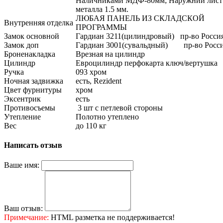
Наличниками МДФ-80мм; Наружний лист
металла 1.5 мм.
ЛЮБАЯ ПАНЕЛЬ ИЗ СКЛАДСКОЙ
Внутренняя отделка
ПРОГРАММЫ
Замок основной
Гардиан 3211(цилиндровый) пр-во Росси
Замок доп
Гардиан 3001(сувальдный) пр-во Росс
Броненакладка
Врезная на цилиндр
Цилиндр
Евроцилиндр перфокарта ключ/вертушка
Ручка
093 хром
Ночная задвижка
есть, Rezident
Цвет фурнитуры
хром
Эксентрик
есть
Противосъемы
3 шт с петлевой стороны
Утепление
Полотно утеплено
Вес
до 110 кг
Написать отзыв
Ваше имя:
Ваш отзыв:
Примечание:
HTML разметка не поддерживается!