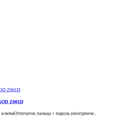
 GOD Z001D
лючаОтпечаток пальца + пароль (неогрниче..