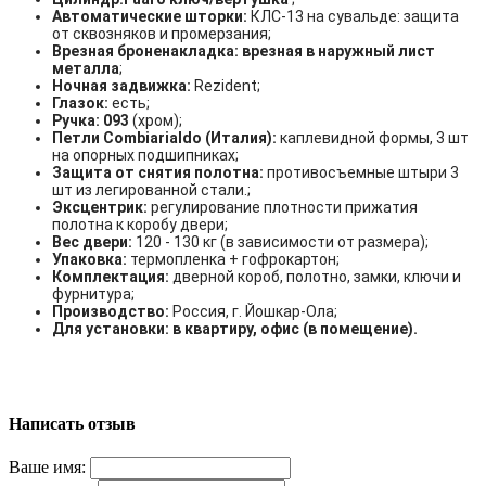
Автоматические шторки:
КЛС-13 на сувальде: защита
от сквозняков и промерзания;
Врезная броненакладка: врезная в наружный лист
металла
;
Ночная задвижка:
Rezident;
Глазок:
есть;
Ручка: 093
(хром);
Петли Combiarialdo (Италия):
каплевидной формы, 3 шт
на опорных подшипниках;
Защита от снятия полотна:
противосъемные штыри 3
шт из легированной стали.;
Эксцентрик:
регулирование плотности прижатия
полотна к коробу двери;
Вес двери:
120 - 130 кг (в зависимости от размера);
Упаковка:
термопленка + гофрокартон;
Комплектация:
дверной короб, полотно, замки, ключи и
фурнитура;
Производство:
Россия, г. Йошкар-Ола;
Для установки: в квартиру, офис (в помещение).
Написать отзыв
Ваше имя: