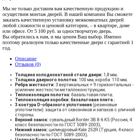
Мы не только доставим вам качественную продукцию и
осуществим монтаж дверей. В нашей компании Вы сможете
заказать качественную установку межкомнатных дверей
любой сложности и ценовой категории, – в квартире, доме
или офисе. От 5 100 руб. за одностворчатую дверь.
Вы обратились к нам, и мы ценим Ваш выбор. Именно
поэтому реализуем только качественные двери с гарантией 1
год.
Описание
Отзывов (0)
Толщина холоднокатаной стали двери:
1,8 мм;
Толщина дверного полотна:
100 мм, короба: 110 мм;
Ребра жесткости:
3 вертикальных + 9 горизонтальных -
усиление жесткости металлоконструкции;
Теплоизоляция полотна:
базальтовая плита;
Теплоизоляция коробки: базальтовая плита
;
3 контура D-образного уплотнения
(резиновые
уплотнители): защита от сквозняков и запахов с уличной
стороны;
Верхний замок:
сувальдный Border ЗВ 8-6 К5 (Россия, 4
класс безопасности по ГОСТ 5089-2003);
Нижний замок:
цилиндровый Kale 252R (Турция, 4 класс
безопасности по ГОСТ 5089-2003);
Цилиндр:Fuaro ключ/вертушка
;