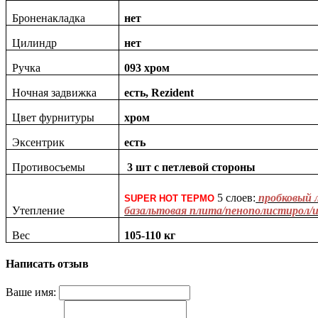
Броненакладка
нет
Цилиндр
нет
Ручка
093 хром
Ночная задвижка
есть, Rezident
Цвет фурнитуры
хром
Эксентрик
есть
Противосъемы
3 шт с петлевой стороны
5 слоев:
пробковый 
SUPER НОТ ТЕРМО
Утепление
базальтовая плита/пенополистирол/и
Вес
105-110 кг
Написать отзыв
Ваше имя: