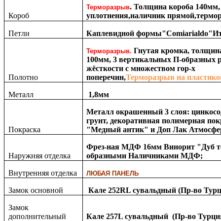
. Толщина короба 140мм,
Терморазрыв
Короб
уплотнения,наличник прямой,термо
Петли
Каплевидной формы"Comiarialdo"Ит
Гнутая кромка, толщин
Терморазрыв.
100мм, 3 вертикальных П-образных 
жёсткости с множеством гор-х
Полотно
поперечин,
Терморазрыв на пластико
Металл
1,8мм
Металл окрашенный 3 слоя: цинкос
грунт, декоративная полимерная пок
Покраска
"Медный антик" и Доп Лак Атмосф
Фрез-ная МДФ 16мм Винорит "Дуб 
Наружняя отделка
образными Наличниками МДФ;
Внутренняя отделка
ЛЮБАЯ ПАНЕЛЬ
Замок основной
Кале 252RL сувальдный (Пр-во Турц
Замок
дополнительный
Кале 257L сувальдный (Пр-во Турци