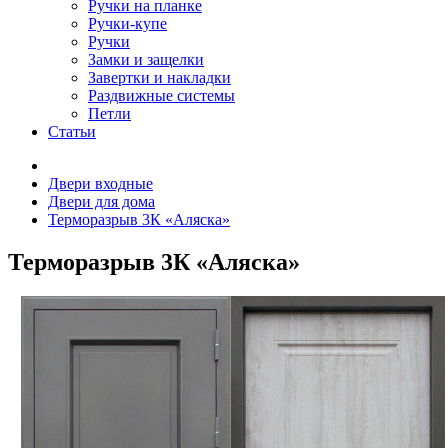
Ручки на планке
Ручки-купе
Ручки
Замки и защелки
Завертки и накладки
Раздвижные системы
Петли
Статьи
Двери входные
Двери для дома
Терморазрыв 3К «Аляска»
Терморазрыв 3К «Аляска»